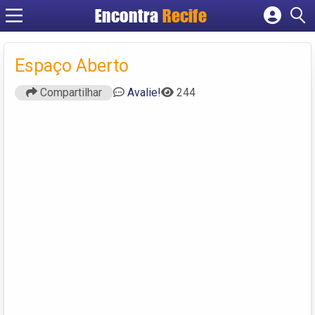
Encontra
Recife
Cadastrar empresa
Fazer login
Espaço Aberto
Criar conta
Compartilhar
Avalie!
244