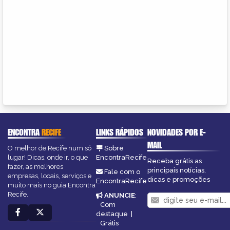
ENCONTRA
RECIFE
LINKS RÁPIDOS
NOVIDADES POR E-
MAIL
O melhor de Recife num só
Sobre
lugar! Dicas, onde ir, o que
EncontraRecife
Receba grátis as
fazer, as melhores
principais notícias,
Fale com o
empresas, locais, serviços e
dicas e promoções
EncontraRecife
muito mais no guia Encontra
Recife.
ANUNCIE
:
Com
destaque
|
Grátis