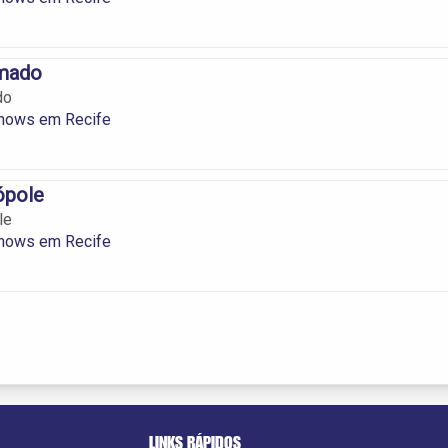
umado
do
hows em Recife
ópole
le
hows em Recife
LINKS RÁPIDOS