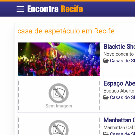
Encontra
Recife
casa de espetáculo em Recife
Blacktie S
Novo conceito 
Casas de S
Espaço Abe
Espaço Aberto
Casas de S
Manhattan 
Manhattan Caf
Casas de S