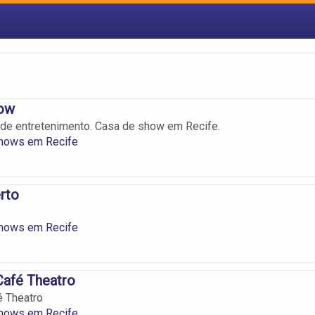
how
de entretenimento. Casa de show em Recife.
hows em Recife
rto
hows em Recife
Café Theatro
é Theatro
hows em Recife