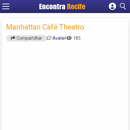
Encontra
Recife
Cadastrar empresa
Fazer login
Manhattan Café Theatro
Criar conta
Compartilhar
Avalie!
185