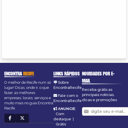
ENCONTRA
RECIFE
LINKS RÁPIDOS
NOVIDADES POR E-
MAIL
O melhor de Recife num só
Sobre
lugar! Dicas, onde ir, o que
EncontraRecife
Receba grátis as
fazer, as melhores
principais notícias,
Fale com o
empresas, locais, serviços e
dicas e promoções
EncontraRecife
muito mais no guia Encontra
Recife.
ANUNCIE
:
Com
destaque
|
Grátis