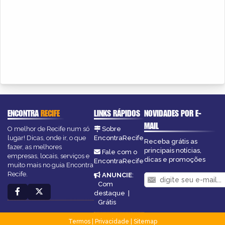
ENCONTRA
RECIFE
LINKS RÁPIDOS
NOVIDADES POR E-
MAIL
O melhor de Recife num só
Sobre
lugar! Dicas, onde ir, o que
EncontraRecife
Receba grátis as
fazer, as melhores
principais notícias,
Fale com o
empresas, locais, serviços e
dicas e promoções
EncontraRecife
muito mais no guia Encontra
Recife.
ANUNCIE
:
Com
destaque
|
Grátis
Termos
|
Privacidade
|
Sitemap