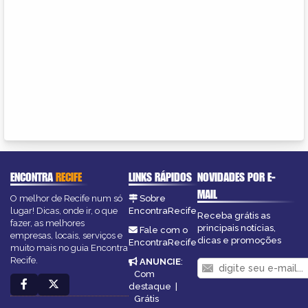
ENCONTRA
RECIFE
LINKS RÁPIDOS
NOVIDADES POR E-
MAIL
O melhor de Recife num só
Sobre
lugar! Dicas, onde ir, o que
EncontraRecife
Receba grátis as
fazer, as melhores
principais notícias,
Fale com o
empresas, locais, serviços e
dicas e promoções
EncontraRecife
muito mais no guia Encontra
Recife.
ANUNCIE
:
Com
destaque
|
Grátis