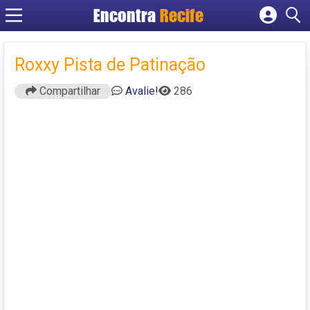
Encontra
Recife
Cadastrar empresa
Fazer login
Roxxy Pista de Patinação
Criar conta
Compartilhar
Avalie!
286