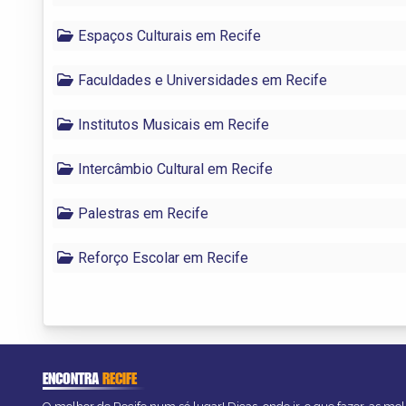
Espaços Culturais em Recife
Faculdades e Universidades em Recife
Institutos Musicais em Recife
Intercâmbio Cultural em Recife
Palestras em Recife
Reforço Escolar em Recife
ENCONTRA
RECIFE