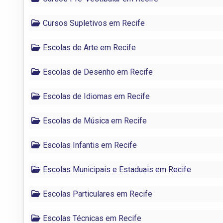
Cursos Supletivos em Recife
Escolas de Arte em Recife
Escolas de Desenho em Recife
Escolas de Idiomas em Recife
Escolas de Música em Recife
Escolas Infantis em Recife
Escolas Municipais e Estaduais em Recife
Escolas Particulares em Recife
Escolas Técnicas em Recife