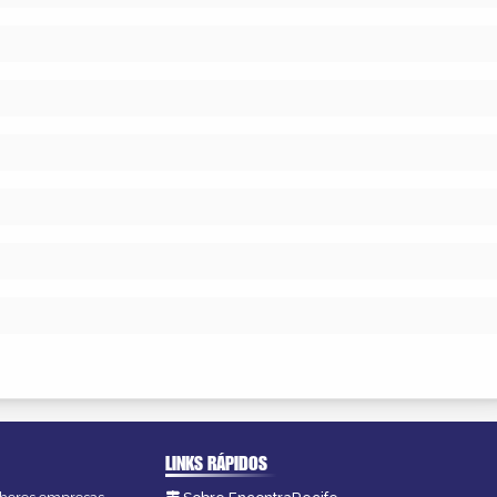
LINKS RÁPIDOS