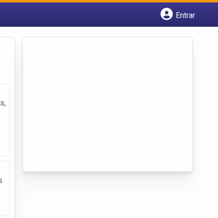
Entrar
Cadastrar empresa
Fazer login
Criar conta
s,
s