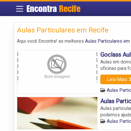
Encontra
Recife
Aulas Particulares em Recife
Aqui você Encontra! as melhores
Aulas Particulares em
Goclass Aul
Aulas em domic
oficinas para f
Leia Mais
Aulas Parti
Aulas Parti
Aulas particul
podemos ajuda
Aulas Parti