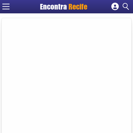
Encontra
Recife
Cadastrar empresa
Fazer login
Criar conta