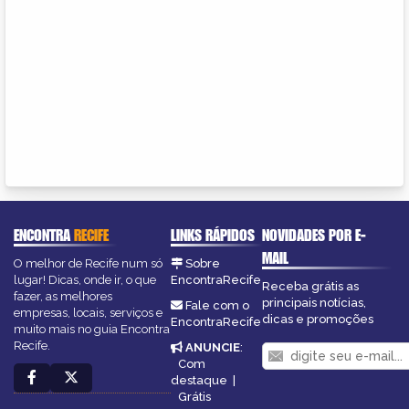
ENCONTRA
RECIFE
LINKS RÁPIDOS
NOVIDADES POR E-
MAIL
O melhor de Recife num só
Sobre
lugar! Dicas, onde ir, o que
EncontraRecife
Receba grátis as
fazer, as melhores
principais notícias,
Fale com o
empresas, locais, serviços e
dicas e promoções
EncontraRecife
muito mais no guia Encontra
Recife.
ANUNCIE
:
Com
destaque
|
Grátis