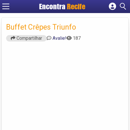
Encontra
Recife
Cadastrar empresa
Fazer login
Buffet Crêpes Triunfo
Criar conta
Compartilhar
Avalie!
187