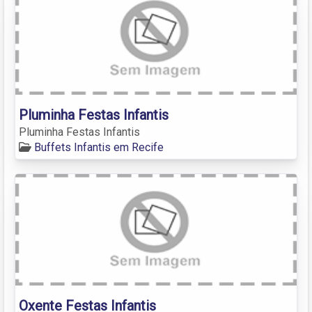
Pluminha Festas Infantis
Pluminha Festas Infantis
Buffets Infantis em Recife
Oxente Festas Infantis