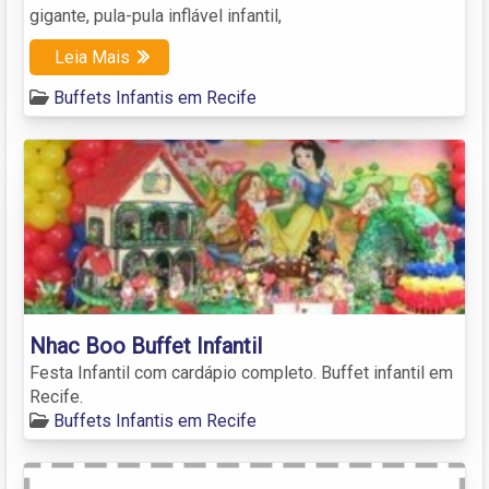
gigante, pula-pula inflável infantil,
Leia Mais
Buffets Infantis em Recife
Nhac Boo Buffet Infantil
Festa Infantil com cardápio completo. Buffet infantil em
Recife.
Buffets Infantis em Recife