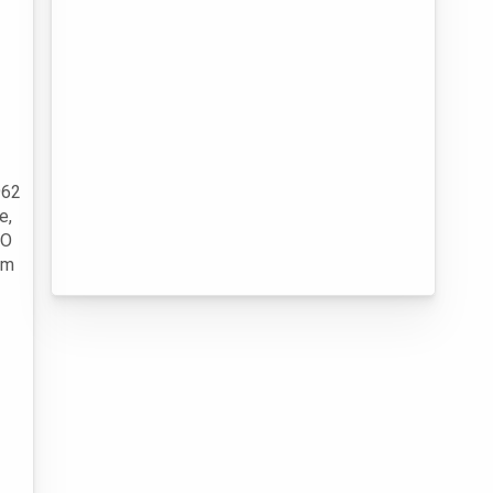
962
e,
 O
um