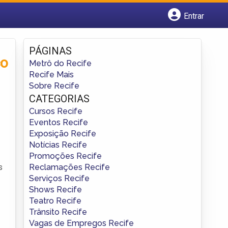
Entrar
Cadastrar empresa
Fazer login
PÁGINAS
Criar conta
co
Metrô do Recife
Recife Mais
Sobre Recife
CATEGORIAS
Cursos Recife
Eventos Recife
Exposição Recife
Notícias Recife
Promoções Recife
Reclamações Recife
s
Serviços Recife
Shows Recife
Teatro Recife
Trânsito Recife
Vagas de Empregos Recife