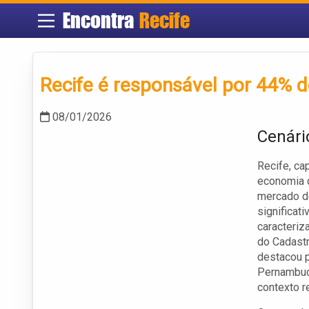
Encontra
Recife
Recife é responsável por 44%
08/01/2026
Cenári
Recife, c
economia d
mercado de
significat
caracteriz
do Cadast
destacou 
Pernambuco
contexto r