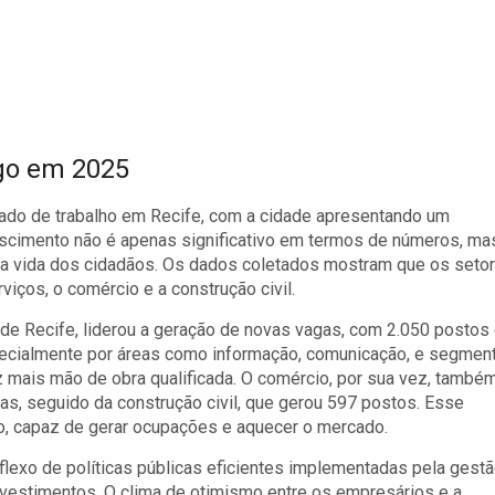
go em 2025
ado de trabalho em Recife, com a cidade apresentando um
scimento não é apenas significativo em termos de números, ma
a vida dos cidadãos. Os dados coletados mostram que os seto
ços, o comércio e a construção civil.
 de Recife, liderou a geração de novas vagas, com 2.050 postos
pecialmente por áreas como informação, comunicação, e segmen
z mais mão de obra qualificada. O comércio, por sua vez, també
, seguido da construção civil, que gerou 597 postos. Esse
, capaz de gerar ocupações e aquecer o mercado.
exo de políticas públicas eficientes implementadas pela gest
nvestimentos. O clima de otimismo entre os empresários e a