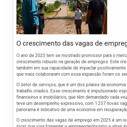
O crescimento das vagas de empre
O ano de 2025 tem se mostrado promissor para o merc
crescimento robusto na geração de empregos. Este cre
também em sua capacidade de impactar positivamente 
que mais colaboraram com essa expansão foram os servi
O setor de serviços, que é um dos pilares da economia
trabalho criados. Esse crescimento é impulsionado es
financeiros e imobiliários, que têm demandado cada ve
teve um desempenho expressivo, com 1.237 novas vagas
panorama é indicativo de uma economia em recuperação
O crescimento das vagas de emprego em 2025 é um refl
local, que visa fomentar o empreendedorismo e atrair i