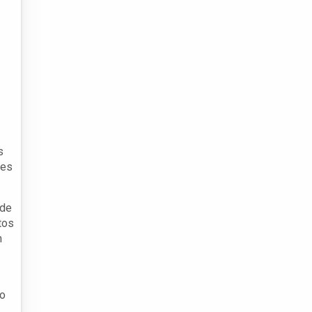
s
res
 de
tos
m
ão