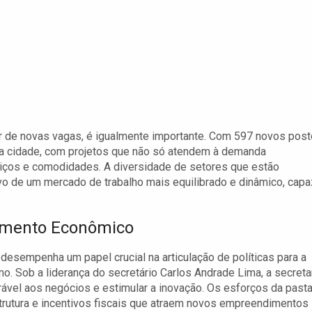
r de novas vagas, é igualmente importante. Com 597 novos pos
a da cidade, com projetos que não só atendem à demanda
viços e comodidades. A diversidade de setores que estão
vo de um mercado de trabalho mais equilibrado e dinâmico, capa
vimento Econômico
esempenha um papel crucial na articulação de políticas para a
Sob a liderança do secretário Carlos Andrade Lima, a secreta
rável aos negócios e estimular a inovação. Os esforços da past
strutura e incentivos fiscais que atraem novos empreendimentos