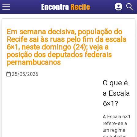
Encontra
Recife
Cadastrar empresa
Fazer login
Em semana decisiva, população do
Criar conta
Recife sai às ruas pelo fim da escala
6×1, neste domingo (24); veja a
posição dos deputados federais
pernambucanos
25/05/2026
O que é
a Escala
6×1?
A Escala 6×1
refere-se a
um regime
de trabalho