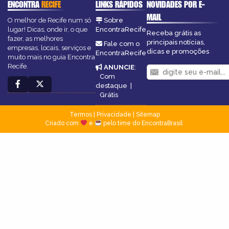
ENCONTRA
RECIFE
LINKS RÁPIDOS
NOVIDADES POR E-
MAIL
O melhor de Recife num só
Sobre
lugar! Dicas, onde ir, o que
EncontraRecife
Receba grátis as
fazer, as melhores
principais notícias,
Fale com o
empresas, locais, serviços e
dicas e promoções
EncontraRecife
muito mais no guia Encontra
Recife.
ANUNCIE
:
Com
destaque
|
Grátis
Termos
|
Privacidade
|
Sitemap
Criado com
e
pelo time do EncontraBrasil