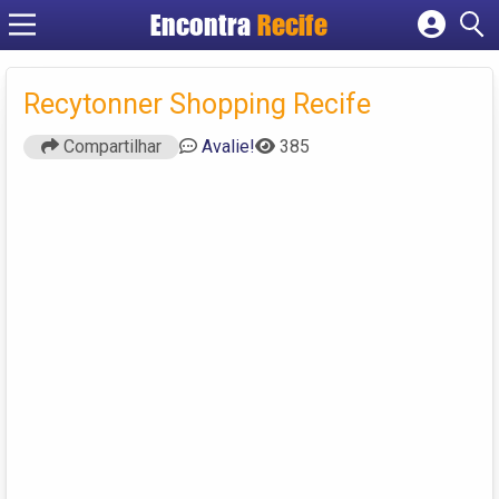
Encontra
Recife
Cadastrar empresa
Fazer login
Recytonner Shopping Recife
Criar conta
Compartilhar
Avalie!
385