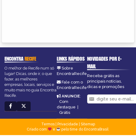
ENCONTRA
RECIFE
LINKS RÁPIDOS
NOVIDADES POR E-
MAIL
O melhor de Recife num só
Sobre
lugar! Dicas, onde ir, o que
EncontraRecife
Receba grátis as
fazer, as melhores
principais notícias,
Fale com o
empresas, locais, serviços e
dicas e promoções
EncontraRecife
muito mais no guia Encontra
Recife.
ANUNCIE
:
Com
destaque
|
Grátis
Termos
|
Privacidade
|
Sitemap
Criado com
e
pelo time do EncontraBrasil