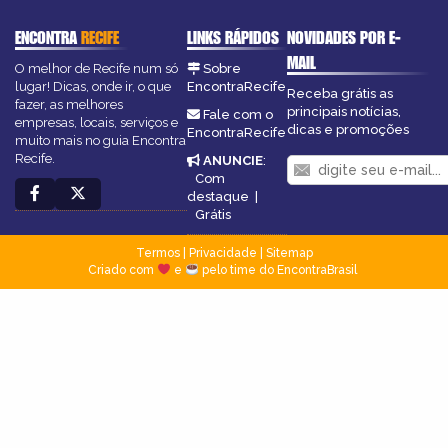
ENCONTRA
RECIFE
LINKS RÁPIDOS
NOVIDADES POR E-
MAIL
O melhor de Recife num só
Sobre
lugar! Dicas, onde ir, o que
EncontraRecife
Receba grátis as
fazer, as melhores
principais notícias,
Fale com o
empresas, locais, serviços e
dicas e promoções
EncontraRecife
muito mais no guia Encontra
Recife.
ANUNCIE
:
Com
destaque
|
Grátis
Termos
|
Privacidade
|
Sitemap
Criado com
e
pelo time do EncontraBrasil