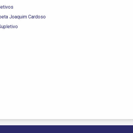
letivos
Poeta Joaquim Cardoso
upletivo