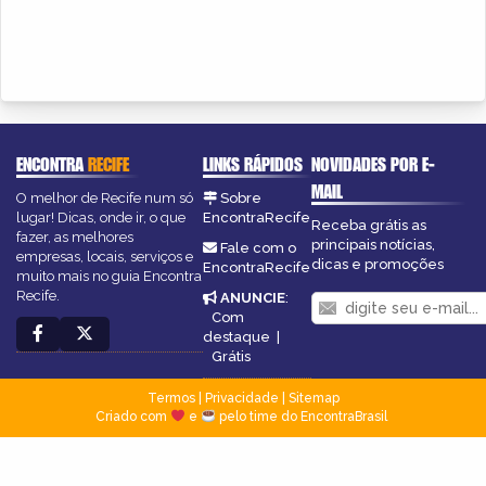
ENCONTRA
RECIFE
LINKS RÁPIDOS
NOVIDADES POR E-
MAIL
O melhor de Recife num só
Sobre
lugar! Dicas, onde ir, o que
EncontraRecife
Receba grátis as
fazer, as melhores
principais notícias,
Fale com o
empresas, locais, serviços e
dicas e promoções
EncontraRecife
muito mais no guia Encontra
Recife.
ANUNCIE
:
Com
destaque
|
Grátis
Termos
|
Privacidade
|
Sitemap
Criado com
e
pelo time do EncontraBrasil