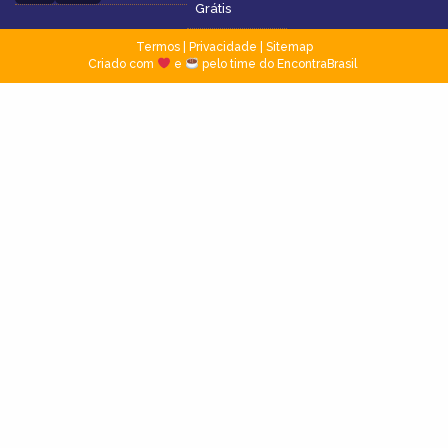
Grátis
Termos
|
Privacidade
|
Sitemap
Criado com
e
pelo time do EncontraBrasil