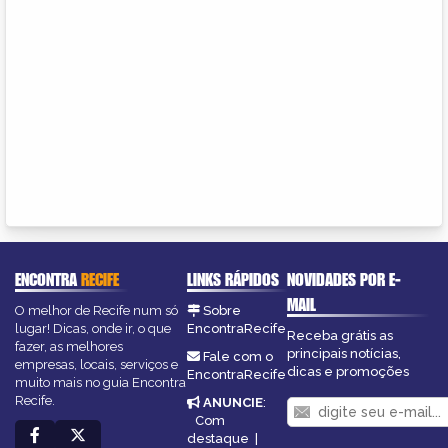
ENCONTRA
RECIFE
LINKS RÁPIDOS
NOVIDADES POR E-
MAIL
O melhor de Recife num só
Sobre
lugar! Dicas, onde ir, o que
EncontraRecife
Receba grátis as
fazer, as melhores
principais notícias,
Fale com o
empresas, locais, serviços e
dicas e promoções
EncontraRecife
muito mais no guia Encontra
Recife.
ANUNCIE
:
Com
destaque
|