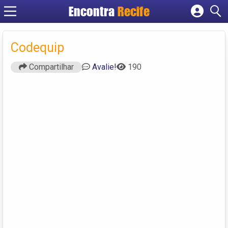
Encontra
Recife
Cadastrar empresa
Fazer login
Codequip
Criar conta
Compartilhar
Avalie!
190