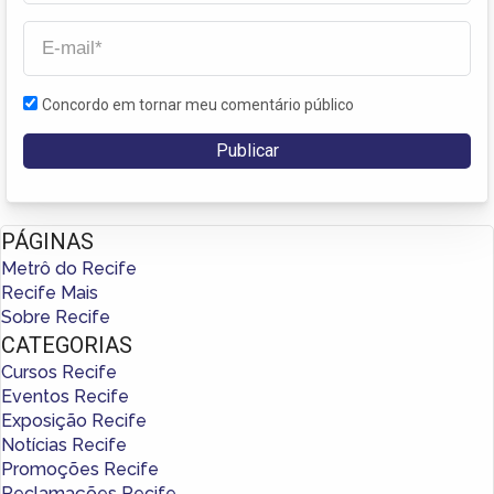
Concordo em tornar meu comentário público
PÁGINAS
Metrô do Recife
Recife Mais
Sobre Recife
CATEGORIAS
Cursos Recife
Eventos Recife
Exposição Recife
Notícias Recife
Promoções Recife
Reclamações Recife