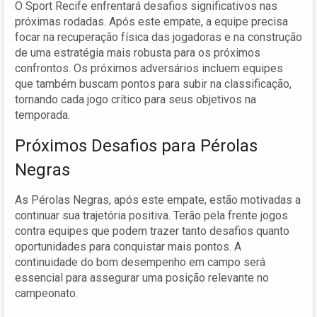
O Sport Recife enfrentará desafios significativos nas
próximas rodadas. Após este empate, a equipe precisa
focar na recuperação física das jogadoras e na construção
de uma estratégia mais robusta para os próximos
confrontos. Os próximos adversários incluem equipes
que também buscam pontos para subir na classificação,
tornando cada jogo crítico para seus objetivos na
temporada.
Próximos Desafios para Pérolas
Negras
As Pérolas Negras, após este empate, estão motivadas a
continuar sua trajetória positiva. Terão pela frente jogos
contra equipes que podem trazer tanto desafios quanto
oportunidades para conquistar mais pontos. A
continuidade do bom desempenho em campo será
essencial para assegurar uma posição relevante no
campeonato.