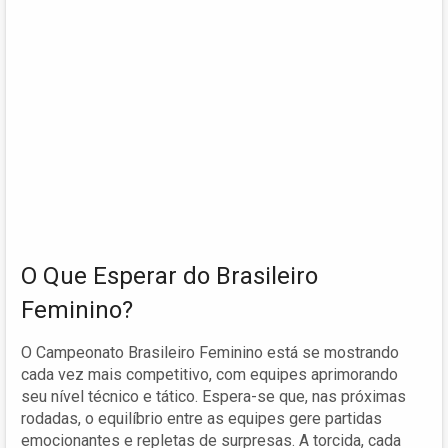
O Que Esperar do Brasileiro
Feminino?
O Campeonato Brasileiro Feminino está se mostrando
cada vez mais competitivo, com equipes aprimorando
seu nível técnico e tático. Espera-se que, nas próximas
rodadas, o equilíbrio entre as equipes gere partidas
emocionantes e repletas de surpresas. A torcida, cada