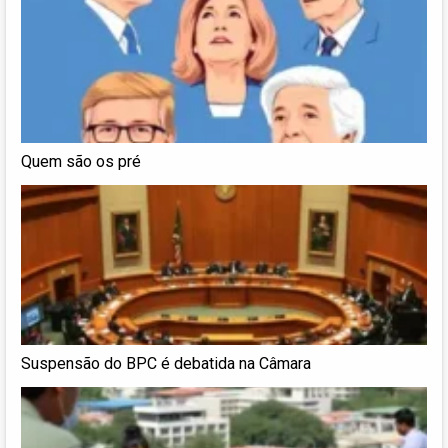
Quem são os pré
Suspensão do BPC é debatida na Câmara