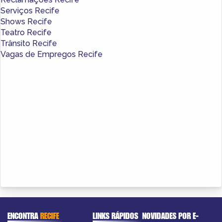
Serviços Recife
Shows Recife
Teatro Recife
Trânsito Recife
Vagas de Empregos Recife
ENCONTRA
RECIFE
LINKS RÁPIDOS
NOVIDADES POR E-