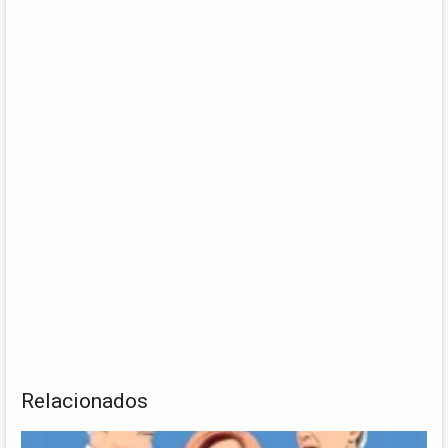
Relacionados