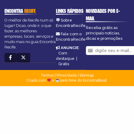
ENCONTRA
RECIFE
LINKS RÁPIDOS
NOVIDADES POR E-
MAIL
O melhor de Recife num só
Sobre
lugar! Dicas, onde ir, o que
EncontraRecife
Receba grátis as
fazer, as melhores
principais notícias,
Fale com o
empresas, locais, serviços e
dicas e promoções
EncontraRecife
muito mais no guia Encontra
Recife.
ANUNCIE
:
Com
destaque
|
Grátis
Termos
|
Privacidade
|
Sitemap
Criado com
e
pelo time do EncontraBrasil