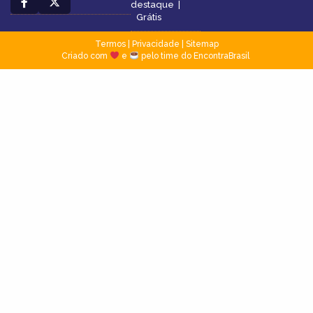
destaque
|
Grátis
Termos
|
Privacidade
|
Sitemap
Criado com
e
pelo time do EncontraBrasil