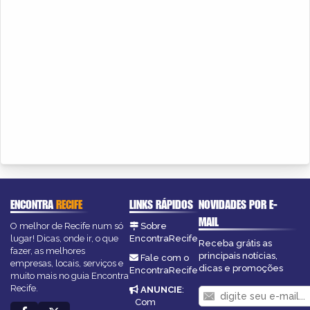
ENCONTRA
RECIFE
LINKS RÁPIDOS
NOVIDADES POR E-
MAIL
O melhor de Recife num só
Sobre
lugar! Dicas, onde ir, o que
EncontraRecife
Receba grátis as
fazer, as melhores
principais notícias,
Fale com o
empresas, locais, serviços e
dicas e promoções
EncontraRecife
muito mais no guia Encontra
Recife.
ANUNCIE
:
Com