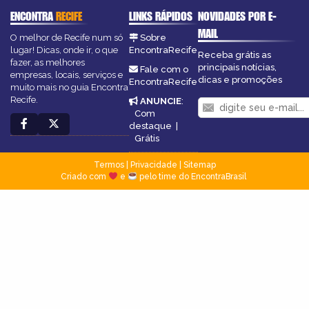
ENCONTRA
RECIFE
LINKS RÁPIDOS
NOVIDADES POR E-
MAIL
O melhor de Recife num só
Sobre
lugar! Dicas, onde ir, o que
EncontraRecife
Receba grátis as
fazer, as melhores
principais notícias,
Fale com o
empresas, locais, serviços e
dicas e promoções
EncontraRecife
muito mais no guia Encontra
Recife.
ANUNCIE
:
Com
destaque
|
Grátis
Termos
|
Privacidade
|
Sitemap
Criado com
e
pelo time do EncontraBrasil