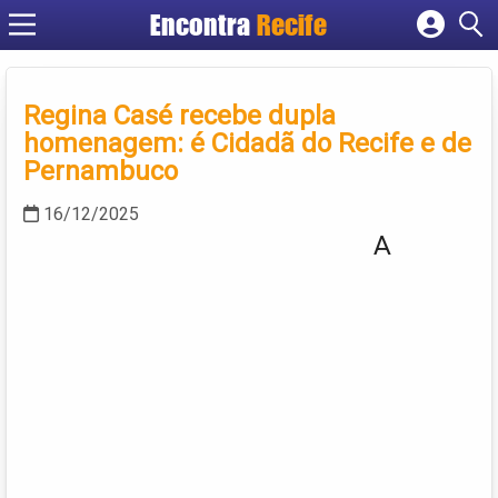
Encontra
Recife
Cadastrar empresa
Fazer login
Regina Casé recebe dupla
Criar conta
homenagem: é Cidadã do Recife e de
Pernambuco
16/12/2025
A