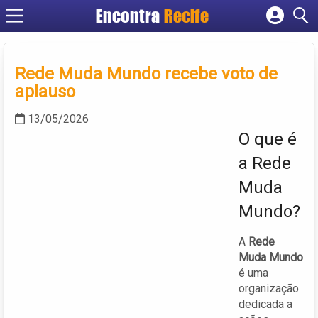
Encontra
Recife
Cadastrar empresa
Fazer login
Rede Muda Mundo recebe voto de
Criar conta
aplauso
13/05/2026
O que é
a Rede
Muda
Mundo?
A
Rede
Muda Mundo
é uma
organização
dedicada a