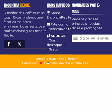
ENCONTRA
RECIFE
LINKS RÁPIDOS
NOVIDADES POR E-
MAIL
O melhor de Recife num só
Sobre
lugar! Dicas, onde ir, o que
EncontraRecife
Receba grátis as
fazer, as melhores
principais notícias,
Fale com o
empresas, locais, serviços e
dicas e promoções
EncontraRecife
muito mais no guia Encontra
Recife.
ANUNCIE
:
Com
destaque
|
Grátis
Termos
|
Privacidade
|
Sitemap
Criado com
e
pelo time do EncontraBrasil