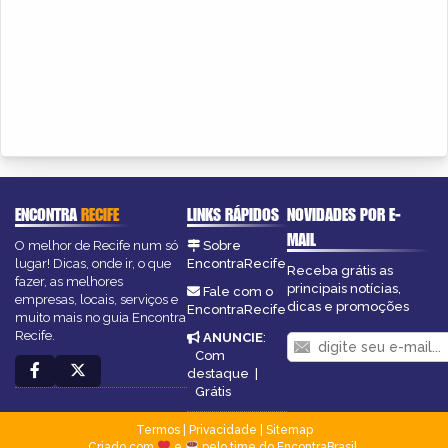
ENCONTRA
RECIFE
LINKS RÁPIDOS
NOVIDADES POR E-
MAIL
O melhor de Recife num só
Sobre
lugar! Dicas, onde ir, o que
EncontraRecife
Receba grátis as
fazer, as melhores
principais notícias,
Fale com o
empresas, locais, serviços e
dicas e promoções
EncontraRecife
muito mais no guia Encontra
Recife.
ANUNCIE
:
Com
destaque
|
Grátis
Termos
|
Privacidade
|
Sitemap
Criado com
e
pelo time do EncontraBrasil