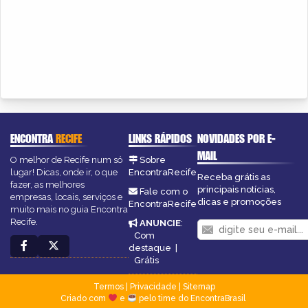
ENCONTRA
RECIFE
LINKS RÁPIDOS
NOVIDADES POR E-
MAIL
O melhor de Recife num só
Sobre
lugar! Dicas, onde ir, o que
EncontraRecife
Receba grátis as
fazer, as melhores
principais notícias,
Fale com o
empresas, locais, serviços e
dicas e promoções
EncontraRecife
muito mais no guia Encontra
Recife.
ANUNCIE
:
Com
destaque
|
Grátis
Termos
|
Privacidade
|
Sitemap
Criado com
e
pelo time do EncontraBrasil