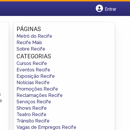
Entrar
Cadastrar empresa
Fazer login
PÁGINAS
Criar conta
Metrô do Recife
Recife Mais
Sobre Recife
CATEGORIAS
Cursos Recife
Eventos Recife
Exposição Recife
Notícias Recife
Promoções Recife
s
Reclamações Recife
a
Serviços Recife
Shows Recife
Teatro Recife
Trânsito Recife
Vagas de Empregos Recife