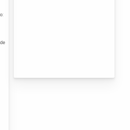
o:
 de