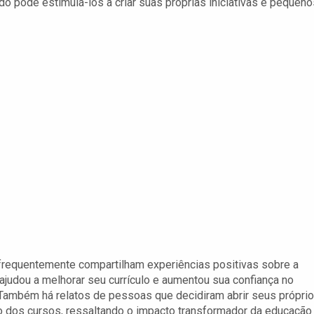
o pode estimulá-los a criar suas próprias iniciativas e pequeno
s
 frequentemente compartilham experiências positivas sobre a
 ajudou a melhorar seu currículo e aumentou sua confiança no
ambém há relatos de pessoas que decidiram abrir seus própri
 dos cursos, ressaltando o impacto transformador da educação