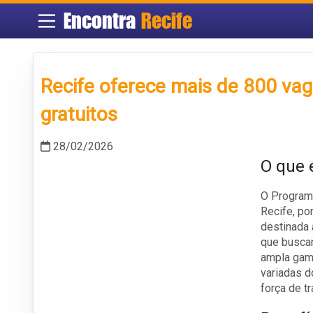
Encontra
Recife
Recife oferece mais de 800 vag
gratuitos
28/02/2026
O que 
O Programa
Recife, po
destinada 
que buscam
ampla gama
variadas d
força de tr