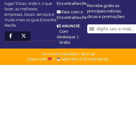
lugar! Dicas, onde ir, o que
EncontraRecife
Receba grátis as
fazer, as melhores
principais notícias,
Fale com o
empresas, locais, serviços e
dicas e promoções
EncontraRecife
muito mais no guia Encontra
Recife.
ANUNCIE
:
Com
destaque
|
Grátis
Termos
|
Privacidade
|
Sitemap
Criado com
e
pelo time do EncontraBrasil