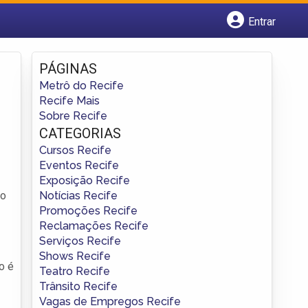
Entrar
Cadastrar empresa
Fazer login
PÁGINAS
Criar conta
Metrô do Recife
Recife Mais
Sobre Recife
CATEGORIAS
Cursos Recife
Eventos Recife
Exposição Recife
Notícias Recife
 o
Promoções Recife
Reclamações Recife
Serviços Recife
Shows Recife
o é
Teatro Recife
Trânsito Recife
Vagas de Empregos Recife