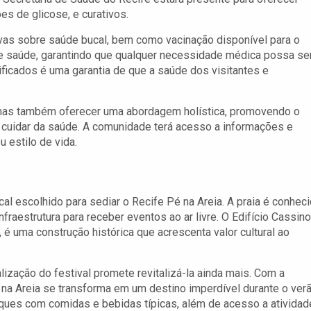
s de glicose, e curativos.
as sobre saúde bucal, bem como vacinação disponível para o
o de saúde, garantindo que qualquer necessidade médica possa se
ificados é uma garantia de que a saúde dos visitantes e
, mas também oferecer uma abordagem holística, promovendo o
e cuidar da saúde. A comunidade terá acesso a informações e
 estilo de vida.
ocal escolhido para sediar o Recife Pé na Areia. A praia é conhec
fraestrutura para receber eventos ao ar livre. O Edifício Cassino
 é uma construção histórica que acrescenta valor cultural ao
alização do festival promete revitalizá-la ainda mais. Com a
 na Areia se transforma em um destino imperdível durante o verã
osques com comidas e bebidas típicas, além de acesso a ativida