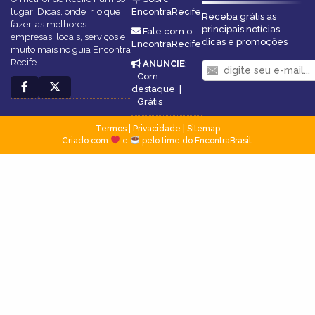
lugar! Dicas, onde ir, o que
EncontraRecife
Receba grátis as
fazer, as melhores
principais notícias,
Fale com o
empresas, locais, serviços e
dicas e promoções
EncontraRecife
muito mais no guia Encontra
Recife.
ANUNCIE
:
Com
destaque
|
Grátis
Termos
|
Privacidade
|
Sitemap
Criado com
e
pelo time do EncontraBrasil