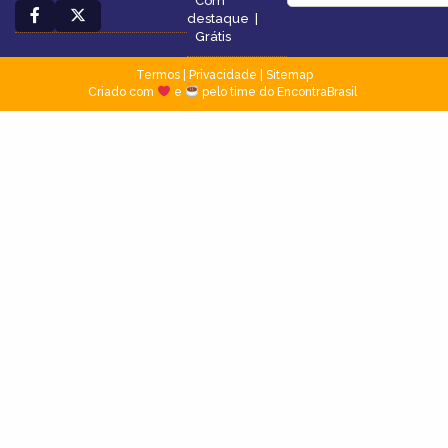
Com
destaque
|
Grátis
Termos
|
Privacidade
|
Sitemap
Criado com
e
pelo time do EncontraBrasil