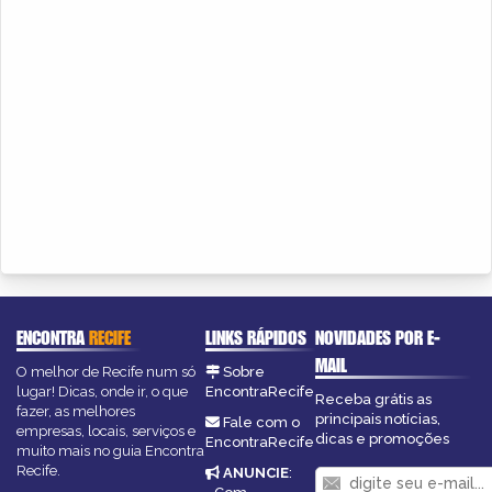
ENCONTRA
RECIFE
LINKS RÁPIDOS
NOVIDADES POR E-
MAIL
O melhor de Recife num só
Sobre
lugar! Dicas, onde ir, o que
EncontraRecife
Receba grátis as
fazer, as melhores
principais notícias,
Fale com o
empresas, locais, serviços e
dicas e promoções
EncontraRecife
muito mais no guia Encontra
Recife.
ANUNCIE
: