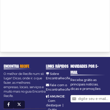
ENCONTRA
RECIFE
LINKS RÁPIDOS
NOVIDADES POR E-
MAIL
O melhor de Recife num só
Sobre
lugar! Dicas, onde ir, o que
EncontraRecife
Receba grátis as
fazer, as melhores
principais notícias,
Fale com o
empresas, locais, serviços e
dicas e promoções
EncontraRecife
muito mais no guia Encontra
Recife.
ANUNCIE
:
Com
destaque
|
Grátis