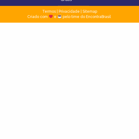
Termos
|
Privacidade
|
Sitemap
Criado com
e
pelo time do EncontraBrasil