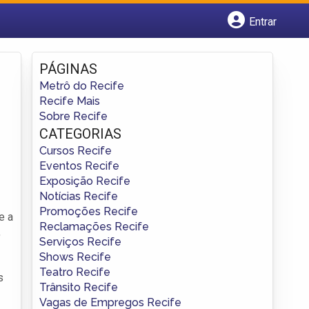
Entrar
Cadastrar empresa
Fazer login
PÁGINAS
Criar conta
Metrô do Recife
Recife Mais
Sobre Recife
CATEGORIAS
Cursos Recife
Eventos Recife
Exposição Recife
Notícias Recife
Promoções Recife
e a
Reclamações Recife
,
Serviços Recife
Shows Recife
Teatro Recife
s
Trânsito Recife
Vagas de Empregos Recife