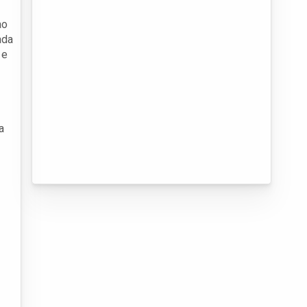
ao
ada
 e
a