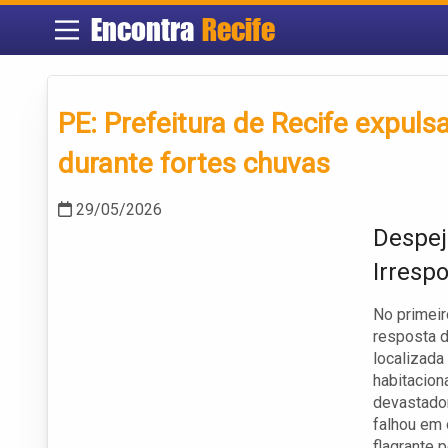
Encontra
Recife
PE: Prefeitura de Recife expul
durante fortes chuvas
29/05/2026
Despej
Irresp
No primeir
resposta 
localizada
habitacion
devastador
falhou em
flagrante 