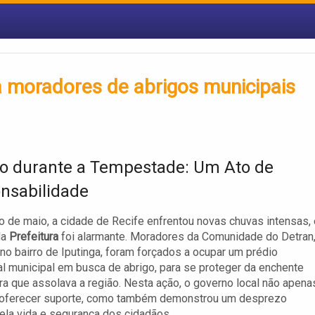
sa moradores de abrigos municipais
o durante a Tempestade: Um Ato de
onsabilidade
o de maio, a cidade de Recife enfrentou novas chuvas intensas, 
da
Prefeitura
foi alarmante. Moradores da Comunidade do Detran
 no bairro de Iputinga, foram forçados a ocupar um prédio
al municipal em busca de abrigo, para se proteger da enchente
a que assolava a região. Nesta ação, o governo local não apena
 oferecer suporte, como também demonstrou um desprezo
pela vida e segurança dos cidadãos.