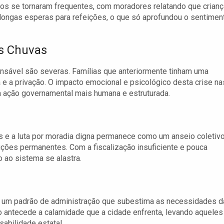
os se tornaram frequentes, com moradores relatando que crian
longas esperas para refeições, o que só aprofundou o sentimen
as Chuvas
onsável são severas. Famílias que anteriormente tinham uma
a e a privação. O impacto emocional e psicológico desta crise na
ma ação governamental mais humana e estruturada.
e a luta por moradia digna permanece como um anseio coletivo
ções permanentes. Com a fiscalização insuficiente e pouca
 ao sistema se alastra.
l
iza um padrão de administração que subestima as necessidades d
 antecede a calamidade que a cidade enfrenta, levando aqueles 
abilidade estatal.