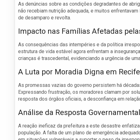
As denúncias sobre as condições degradantes de abrig
não recebiam nutrição adequada, e muitos enfrentavam 
de desamparo e revolta.
Impacto nas Famílias Afetadas pel
As consequências das intempéries e da política irresp
estrutura de vida estável agora enfrentam a inseguranç
crianças é trascedental, evidenciando a urgência de u
A Luta por Moradia Digna em Recife
As promessas vazias do governo persistem há décadas 
Expressando frustração, os moradores clamam por solu
resposta dos órgãos oficiais, a desconfiança em relação
Análise da Resposta Governamenta
A reação ineficaz da prefeitura a este desastre enfat
população. A falta de um plano de emergência adequado
em situações vulneráveis a suportar o peso da irrespons