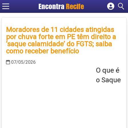
Encontra
Recife
Cadastrar empresa
Fazer login
Moradores de 11 cidades atingidas
Criar conta
por chuva forte em PE têm direito a
‘saque calamidade’ do FGTS; saiba
como receber benefício
07/05/2026
O que é
o Saque