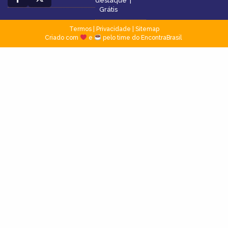
destaque
|
Grátis
Termos
|
Privacidade
|
Sitemap
Criado com
e
pelo time do EncontraBrasil