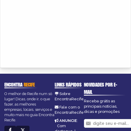
ENCONTRA
RECIFE
LINKS RÁPIDOS
NOVIDADES POR E-
MAIL
O melhor de Recife num só
Sobre
lugar! Dicas, onde ir, o que
EncontraRecife
Receba grátis as
fazer, as melhores
principais notícias,
Fale com o
empresas, locais, serviços e
dicas e promoções
EncontraRecife
muito mais no guia Encontra
Recife.
ANUNCIE
:
Com