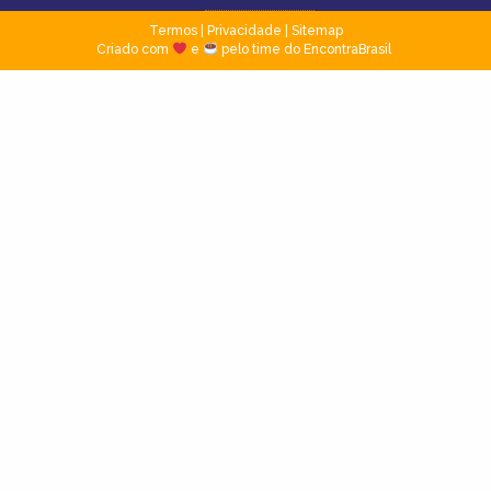
Termos
|
Privacidade
|
Sitemap
Criado com
e
pelo time do EncontraBrasil