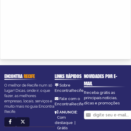
ENCONTRA
RECIFE
LINKS RÁPIDOS
NOVIDADES POR E-
MAIL
O melhor de Recife num só
Sobre
lugar! Dicas, onde ir, o que
EncontraRecife
Receba grátis as
fazer, as melhores
principais notícias,
Fale com o
empresas, locais, serviços e
dicas e promoções
EncontraRecife
muito mais no guia Encontra
Recife.
ANUNCIE
:
Com
destaque
|
Grátis