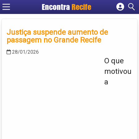
Encontra
Recife
Cadastrar empresa
Fazer login
Justiça suspende aumento de
Criar conta
passagem no Grande Recife
28/01/2026
O que
motivou
a