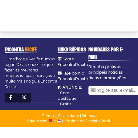
ENCONTRA
RECIFE
LINKS RÁPIDOS
NOVIDADES POR E-
MAIL
O melhor de Recife num só
Sobre
lugar! Dicas, onde ir, o que
EncontraRecife
Receba grátis as
fazer, as melhores
principais notícias,
Fale com o
empresas, locais, serviços e
dicas e promoções
EncontraRecife
muito mais no guia Encontra
Recife.
ANUNCIE
:
Com
destaque
|
Grátis
Termos
|
Privacidade
|
Sitemap
Criado com
e
pelo time do EncontraBrasil