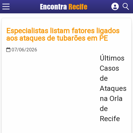
Encontra
Recife
Cadastrar empresa
Fazer login
Especialistas listam fatores ligados
Criar conta
aos ataques de tubarões em PE
07/06/2026
Últimos
Casos
de
Ataques
na Orla
de
Recife