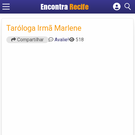
Encontra
Recife
Cadastrar empresa
Fazer login
Taróloga Irmã Marlene
Criar conta
Compartilhar
Avalie!
518