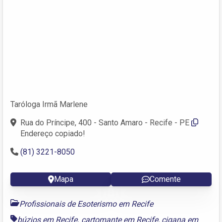
Taróloga Irmã Marlene
Rua do Príncipe, 400 - Santo Amaro - Recife - PE
Endereço copiado!
(81) 3221-8050
Mapa
Comente
Profissionais de Esoterismo em Recife
búzios em Recife
,
cartomante em Recife
,
cigana em