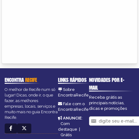
ENCONTRA
RECIFE
LINKS RÁPIDOS
NOVIDADES POR E-
MAIL
O melhor de Recife num só
Sobre
lugar! Dicas, onde ir, o que
EncontraRecife
Receba grátis as
fazer, as melhores
principais notícias,
Fale com o
empresas, locais, serviços e
dicas e promoções
EncontraRecife
muito mais no guia Encontra
Recife.
ANUNCIE
:
Com
destaque
|
Grátis