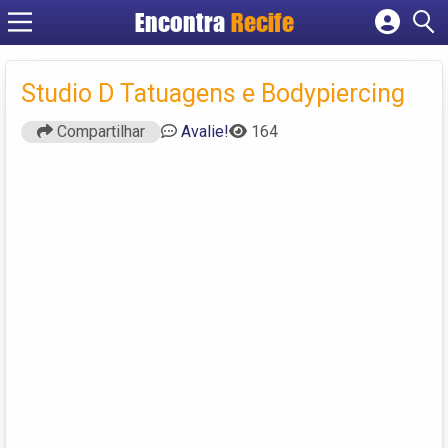
Encontra
Recife
Cadastrar empresa
Fazer login
Studio D Tatuagens e Bodypiercing
Criar conta
Compartilhar
Avalie!
164