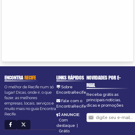
ENCONTRA
RECIFE
LINKS RÁPIDOS
NOVIDADES POR E-
MAIL
O melhor de Recife num só
Sobre
lugar! Dicas, onde ir, o que
EncontraRecife
Receba grátis as
fazer, as melhores
principais notícias,
Fale com o
empresas, locais, serviços e
dicas e promoções
EncontraRecife
muito mais no guia Encontra
Recife.
ANUNCIE
:
Com
destaque
|
Grátis