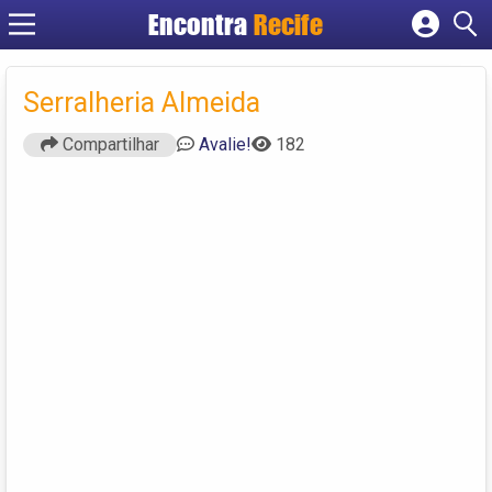
Encontra
Recife
Cadastrar empresa
Fazer login
Serralheria Almeida
Criar conta
Compartilhar
Avalie!
182