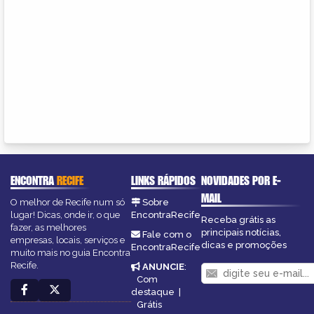
ENCONTRA
RECIFE
LINKS RÁPIDOS
NOVIDADES POR E-
MAIL
O melhor de Recife num só
Sobre
lugar! Dicas, onde ir, o que
EncontraRecife
Receba grátis as
fazer, as melhores
principais notícias,
Fale com o
empresas, locais, serviços e
dicas e promoções
EncontraRecife
muito mais no guia Encontra
Recife.
ANUNCIE
:
Com
destaque
|
Grátis