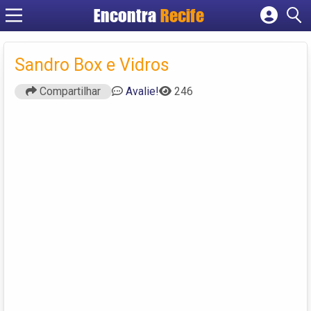
Encontra
Recife
Cadastrar empresa
Fazer login
Sandro Box e Vidros
Criar conta
Compartilhar
Avalie!
246