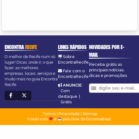
ENCONTRA
RECIFE
LINKS RÁPIDOS
NOVIDADES POR E-
MAIL
O melhor de Recife num só
Sobre
lugar! Dicas, onde ir, o que
EncontraRecife
Receba grátis as
fazer, as melhores
principais notícias,
Fale com o
empresas, locais, serviços e
dicas e promoções
EncontraRecife
muito mais no guia Encontra
Recife.
ANUNCIE
:
Com
destaque
|
Grátis
Termos
|
Privacidade
|
Sitemap
Criado com
e
pelo time do EncontraBrasil