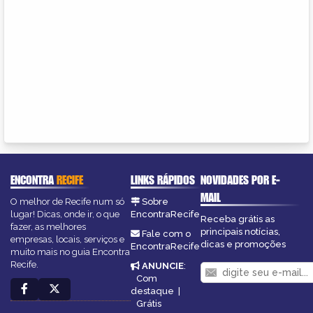
ENCONTRA
RECIFE
LINKS RÁPIDOS
NOVIDADES POR E-
MAIL
O melhor de Recife num só
Sobre
lugar! Dicas, onde ir, o que
EncontraRecife
Receba grátis as
fazer, as melhores
principais notícias,
Fale com o
empresas, locais, serviços e
dicas e promoções
EncontraRecife
muito mais no guia Encontra
Recife.
ANUNCIE
:
Com
destaque
|
Grátis