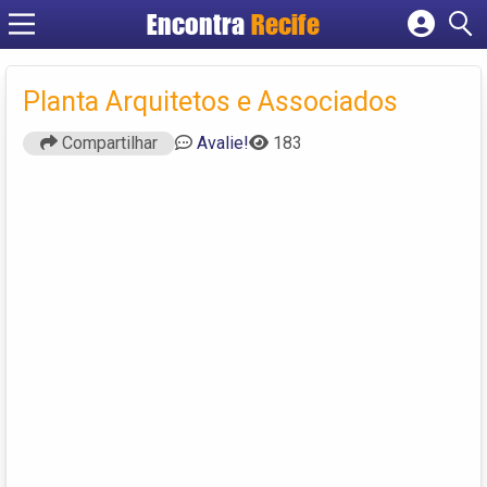
Encontra
Recife
Cadastrar empresa
Fazer login
Planta Arquitetos e Associados
Criar conta
Compartilhar
Avalie!
183