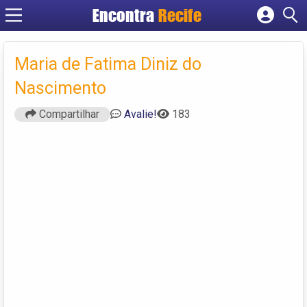
Encontra
Recife
Cadastrar empresa
Fazer login
Maria de Fatima Diniz do
Criar conta
Nascimento
Compartilhar
Avalie!
183