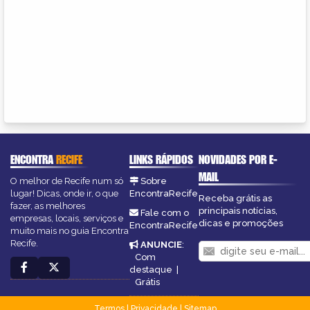
ENCONTRA
RECIFE
LINKS RÁPIDOS
NOVIDADES POR E-
MAIL
O melhor de Recife num só
Sobre
lugar! Dicas, onde ir, o que
EncontraRecife
Receba grátis as
fazer, as melhores
principais notícias,
Fale com o
empresas, locais, serviços e
dicas e promoções
EncontraRecife
muito mais no guia Encontra
Recife.
ANUNCIE
:
Com
destaque
|
Grátis
Termos
|
Privacidade
|
Sitemap