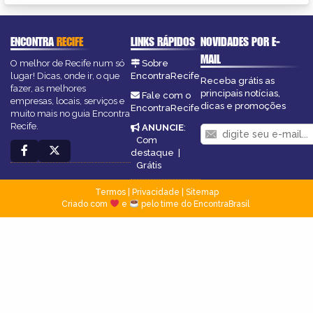
ENCONTRA
RECIFE
LINKS RÁPIDOS
NOVIDADES POR E-
MAIL
O melhor de Recife num só
Sobre
lugar! Dicas, onde ir, o que
EncontraRecife
Receba grátis as
fazer, as melhores
principais notícias,
Fale com o
empresas, locais, serviços e
dicas e promoções
EncontraRecife
muito mais no guia Encontra
Recife.
ANUNCIE
:
Com
destaque
|
Grátis
Termos
|
Privacidade
|
Sitemap
Criado com
e
pelo time do EncontraBrasil