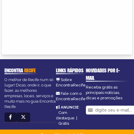
ENCONTRA
RECIFE
LINKS RÁPIDOS
NOVIDADES POR E-
MAIL
O melhor de Recife num só
Sobre
lugar! Dicas, onde ir, o que
EncontraRecife
Receba grátis as
fazer, as melhores
principais notícias,
Fale com o
empresas, locais, serviços e
dicas e promoções
EncontraRecife
muito mais no guia Encontra
Recife.
ANUNCIE
:
Com
destaque
|
Grátis