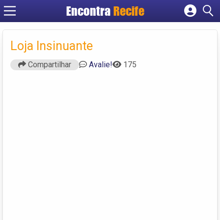
Encontra
Recife
Cadastrar empresa
Fazer login
Loja Insinuante
Criar conta
Compartilhar
Avalie!
175