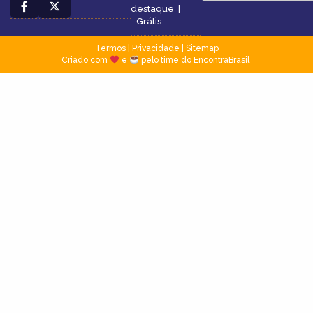
destaque
|
Grátis
Termos
|
Privacidade
|
Sitemap
Criado com
e
pelo time do EncontraBrasil