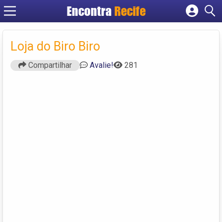
Encontra
Recife
Cadastrar empresa
Fazer login
Loja do Biro Biro
Criar conta
Compartilhar
Avalie!
281