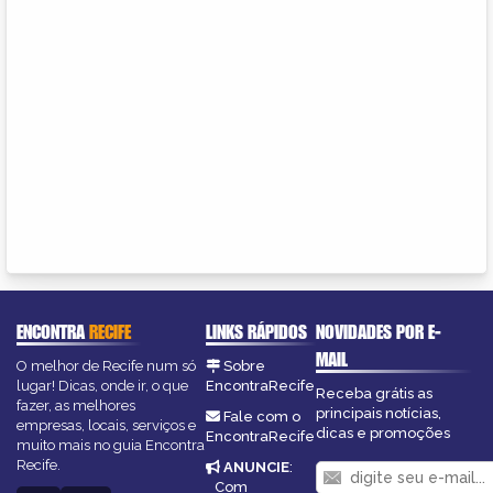
ENCONTRA
RECIFE
LINKS RÁPIDOS
NOVIDADES POR E-
MAIL
O melhor de Recife num só
Sobre
lugar! Dicas, onde ir, o que
EncontraRecife
Receba grátis as
fazer, as melhores
principais notícias,
Fale com o
empresas, locais, serviços e
dicas e promoções
EncontraRecife
muito mais no guia Encontra
Recife.
ANUNCIE
:
Com