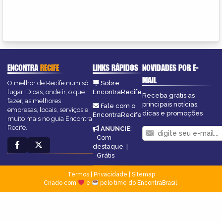
ENCONTRA
RECIFE
LINKS RÁPIDOS
NOVIDADES POR E-
MAIL
O melhor de Recife num só
Sobre
lugar! Dicas, onde ir, o que
EncontraRecife
Receba grátis as
fazer, as melhores
principais notícias,
Fale com o
empresas, locais, serviços e
dicas e promoções
EncontraRecife
muito mais no guia Encontra
Recife.
ANUNCIE
:
Com
destaque
|
Grátis
Termos
|
Privacidade
|
Sitemap
Criado com
e
pelo time do EncontraBrasil