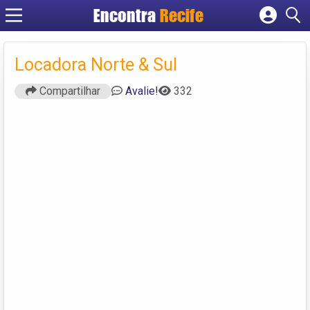
Encontra
Recife
Cadastrar empresa
Fazer login
Locadora Norte & Sul
Criar conta
Compartilhar
Avalie!
332