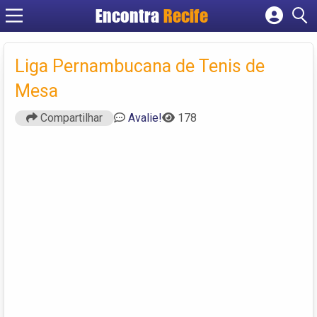
Encontra
Recife
Cadastrar empresa
Fazer login
Liga Pernambucana de Tenis de
Criar conta
Mesa
Compartilhar
Avalie!
178