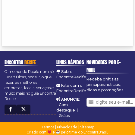
ENCONTRA
RECIFE
LINKS RÁPIDOS
NOVIDADES POR E-
MAIL
O melhor de Recife num só
Sobre
lugar! Dicas, onde ir, o que
EncontraRecife
Receba grátis as
fazer, as melhores
principais notícias,
Fale com o
empresas, locais, serviços e
dicas e promoções
EncontraRecife
muito mais no guia Encontra
Recife.
ANUNCIE
:
Com
destaque
|
Grátis
Termos
|
Privacidade
|
Sitemap
Criado com
e
pelo time do EncontraBrasil