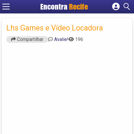
Encontra
Recife
Cadastrar empresa
Fazer login
Lhs Games e Vídeo Locadora
Criar conta
Compartilhar
Avalie!
196