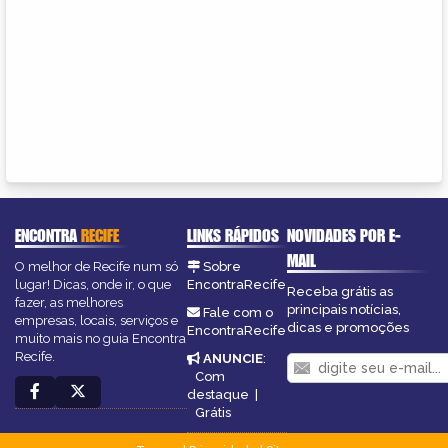
ENCONTRA
RECIFE
LINKS RÁPIDOS
NOVIDADES POR E-
MAIL
O melhor de Recife num só
Sobre
lugar! Dicas, onde ir, o que
EncontraRecife
Receba grátis as
fazer, as melhores
principais notícias,
Fale com o
empresas, locais, serviços e
dicas e promoções
EncontraRecife
muito mais no guia Encontra
Recife.
ANUNCIE
:
Com
destaque
|
Grátis