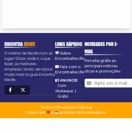
ENCONTRA
RECIFE
LINKS RÁPIDOS
NOVIDADES POR E-
MAIL
O melhor de Recife num só
Sobre
lugar! Dicas, onde ir, o que
EncontraRecife
Receba grátis as
fazer, as melhores
principais notícias,
Fale com o
empresas, locais, serviços e
dicas e promoções
EncontraRecife
muito mais no guia Encontra
Recife.
ANUNCIE
:
Com
destaque
|
Grátis
Termos
|
Privacidade
|
Sitemap
Criado com
e
pelo time do EncontraBrasil