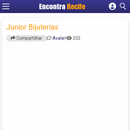
Encontra
Recife
Cadastrar empresa
Fazer login
Junior Bijuterias
Criar conta
Compartilhar
Avalie!
202