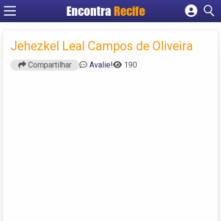
Encontra
Recife
Cadastrar empresa
Fazer login
Jehezkel Leal Campos de Oliveira
Criar conta
Compartilhar
Avalie!
190