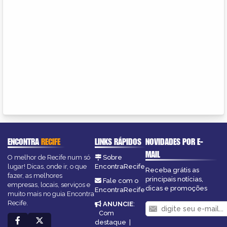
ENCONTRA
RECIFE
LINKS RÁPIDOS
NOVIDADES POR E-
MAIL
O melhor de Recife num só
Sobre
lugar! Dicas, onde ir, o que
EncontraRecife
Receba grátis as
fazer, as melhores
principais notícias,
Fale com o
empresas, locais, serviços e
dicas e promoções
EncontraRecife
muito mais no guia Encontra
Recife.
ANUNCIE
:
Com
destaque
|