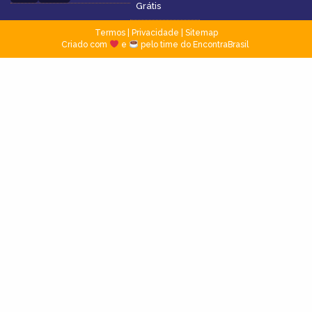
Grátis
Termos
|
Privacidade
|
Sitemap
Criado com
e
pelo time do EncontraBrasil