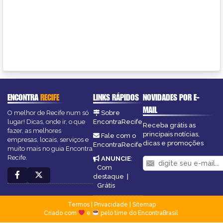
ENCONTRA
RECIFE
LINKS RÁPIDOS
NOVIDADES POR E-
MAIL
O melhor de Recife num só
Sobre
lugar! Dicas, onde ir, o que
EncontraRecife
Receba grátis as
fazer, as melhores
principais notícias,
Fale com o
empresas, locais, serviços e
dicas e promoções
EncontraRecife
muito mais no guia Encontra
Recife.
ANUNCIE
:
Com
destaque
|
Grátis
Termos
|
Privacidade
|
Sitemap
Criado com
e
pelo time do EncontraBrasil