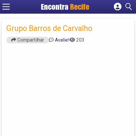
Encontra
Recife
Cadastrar empresa
Fazer login
Grupo Barros de Carvalho
Criar conta
Compartilhar
Avalie!
203